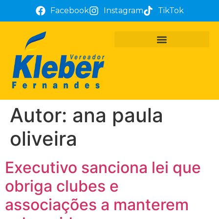
Facebook
Instagram
TikTok
PROJETOS E REQUERIMENTOS
ATUAÇÃO PARLAMENTAR
TÔ COM KLEBER FERNANDES
Autor:
ana paula
oliveira
Executivo sanciona lei que
obriga clubes e
associações a manterem