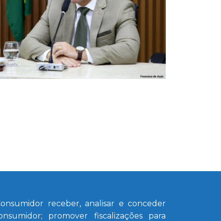
nsumidor receber, analisar e conceder
nsumidor; promover fiscalizações para