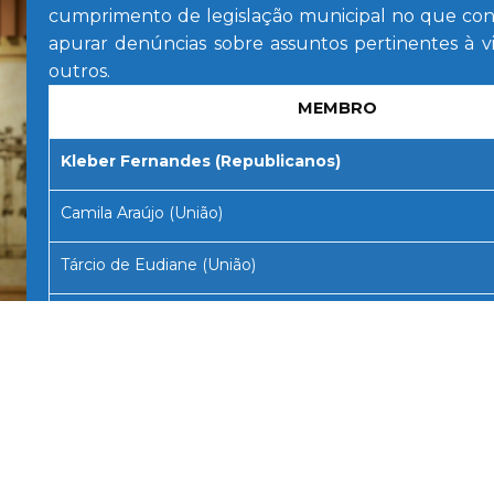
cumprimento de legislação municipal no que con
apurar denúncias sobre assuntos pertinentes à vi
outros.
MEMBRO
Kleber Fernandes (Republicanos)
Camila Araújo (União)
Tárcio de Eudiane (União)
Chagas Catarino
Chagas Catarino (União)
ANO, MEIO AMBIENTE E HABITAÇÃO