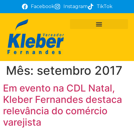
Facebook
Instagram
TikTok
PROJETOS E REQUERIMENTOS
ATUAÇÃO PARLAMENTAR
TÔ COM KLEBER FERNANDES
Mês:
setembro 2017
Em evento na CDL Natal,
Kleber Fernandes destaca
relevância do comércio
varejista