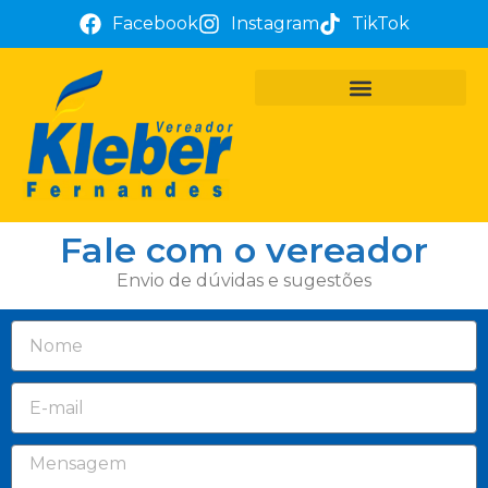
Facebook
Instagram
TikTok
PROJETOS E REQUERIMENTOS
ATUAÇÃO PARLAMENTAR
TÔ COM KLEBER FERNANDES
Fale com o vereador
Envio de dúvidas e sugestões