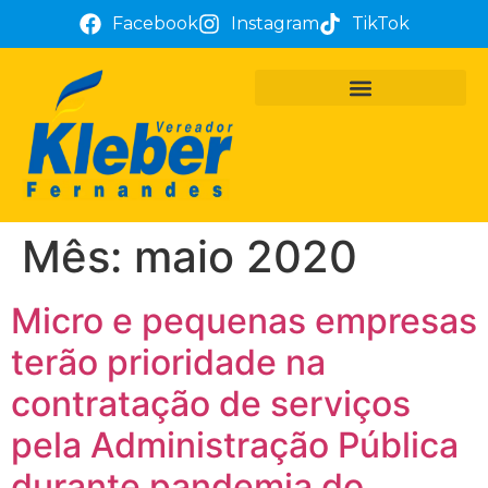
Facebook
Instagram
TikTok
PROJETOS E REQUERIMENTOS
ATUAÇÃO PARLAMENTAR
TÔ COM KLEBER FERNANDES
Mês:
maio 2020
Micro e pequenas empresas
terão prioridade na
contratação de serviços
pela Administração Pública
durante pandemia do