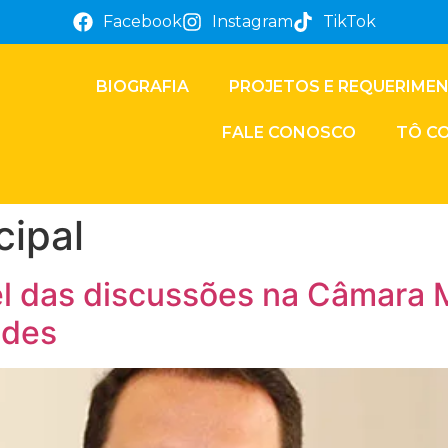
Facebook
Instagram
TikTok
BIOGRAFIA
PROJETOS E REQUERIME
FALE CONOSCO
TÔ C
ipal
vel das discussões na Câmara M
ndes