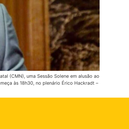
Natal (CMN), uma Sessão Solene em alusão ao
meça às 18h30, no plenário Érico Hackradt –