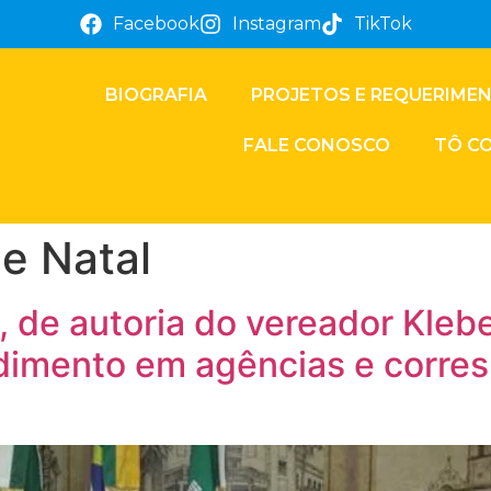
Facebook
Instagram
TikTok
BIOGRAFIA
PROJETOS E REQUERIME
FALE CONOSCO
TÔ C
e Natal
, de autoria do vereador Kle
dimento em agências e corre