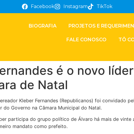
Facebook
Instagram
TikTok
BIOGRAFIA
PROJETOS E REQUERIME
FALE CONOSCO
TÔ C
ernandes é o novo líde
ara de Natal
ereador Kleber Fernandes (Republicanos) foi convidado pel
er do Governo na Câmara Municipal do Natal.
ber participa do grupo político de Álvaro há mais de vinte 
meiro mandato como prefeito.