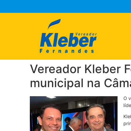
Vereador Kleber F
municipal na Câm
O v
líd
Kle
pri