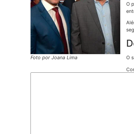
O p
ent
Alé
seg
D
O s
Foto por Joana Lima
Co