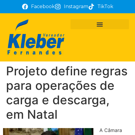
Facebook
Instagram
TikTok
PROJETOS E REQUERIMENTOS
ATUAÇÃO PARLAMENTAR
TÔ COM KLEBER FERNANDES
Projeto define regras
para operações de
carga e descarga,
em Natal
A Câmara