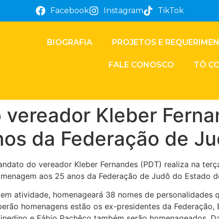
Facebook
Instagram
TikTok
BIOGRAFIA
PROJETOS E REQUERIME
FALE CONOSCO
TÔ C
o vereador Kleber Fern
os da Federação de Ju
dato do vereador Kleber Fernandes (PDT) realiza na terça-
homenagem aos 25 anos da Federação de Judô do Estado d
 em atividade, homenageará 38 nomes de personalidades que
berão homenagens estão os ex-presidentes da Federação, 
 Sinedino e Fábio Pachêco também serão homenageados. Dan