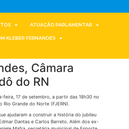
NTOS
ATUAÇÃO PARLAMENTAR
OM KLEBER FERNANDES
andes, Câmara
dô do RN
feira, 17 de setembro, a partir das 18h30 no
o Rio Grande do Norte (FJERN).
 ajudaram a construir a história do jubileu
Edmar Dantas e Carlos Barreto. Além dos ex-
iele Mafra, secretária municipal de Esporte