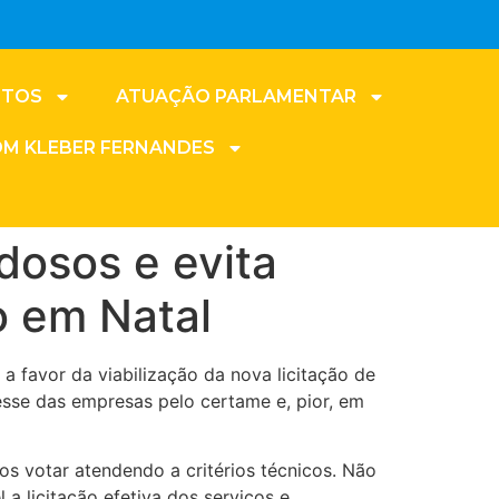
NTOS
ATUAÇÃO PARLAMENTAR
OM KLEBER FERNANDES
dosos e evita
o em Natal
a favor da viabilização da nova licitação de
esse das empresas pelo certame e, pior, em
s votar atendendo a critérios técnicos. Não
a licitação efetiva dos serviços e,