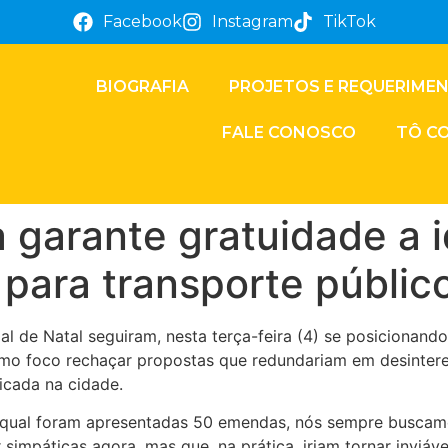
Facebook
Instagram
TikTok
BIOGRAFIA
PROJETOS E REQUERIME
FALE CONOSCO
TÔ C
 garante gratuidade a i
 para transporte públic
 de Natal seguiram, nesta terça-feira (4) se posicionando 
como foco rechaçar propostas que redundariam em desinter
icada na cidade.
o qual foram apresentadas 50 emendas, nós sempre buscamo
mpáticas agora, mas que, na prática, iriam tornar inviável 