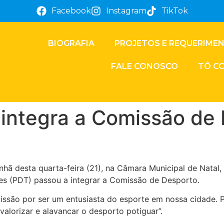
Facebook
Instagram
TikTok
BIOGRAFIA
PROJETOS E REQUERIME
FALE CONOSCO
TÔ C
 integra a Comissão de
anhã desta quarta-feira (21), na Câmara Municipal de Nata
es (PDT) passou a integrar a Comissão de Desporto.
missão por ser um entusiasta do esporte em nossa cidade. 
valorizar e alavancar o desporto potiguar”.