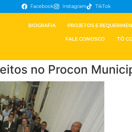
Facebook
Instagram
TikTok
BIOGRAFIA
PROJETOS E REQUERIME
FALE CONOSCO
TÔ C
feitos no Procon Munici