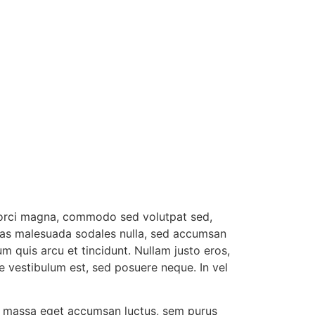
s orci magna, commodo sed volutpat sed,
 Cras malesuada sodales nulla, sed accumsan
um quis arcu et tincidunt. Nullam justo eros,
ae vestibulum est, sed posuere neque. In vel
ada, massa eget accumsan luctus, sem purus