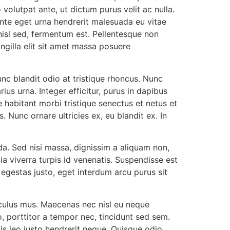
volutpat ante, ut dictum purus velit ac nulla.
 ante eget urna hendrerit malesuada eu vitae
isl sed, fermentum est. Pellentesque non
ngilla elit sit amet massa posuere
nc blandit odio at tristique rhoncus. Nunc
us urna. Integer efficitur, purus in dapibus
e habitant morbi tristique senectus et netus et
. Nunc ornare ultricies ex, eu blandit ex. In
a. Sed nisi massa, dignissim a aliquam non,
nia viverra turpis id venenatis. Suspendisse est
 egestas justo, eget interdum arcu purus sit
iculus mus. Maecenas nec nisl eu neque
, porttitor a tempor nec, tincidunt sed sem.
is leo justo hendrerit neque. Quisque odio