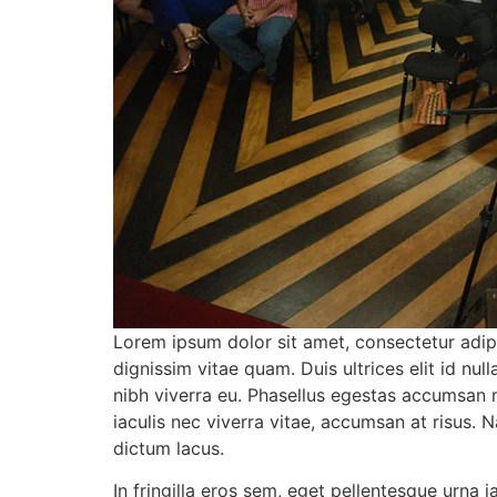
Lorem ipsum dolor sit amet, consectetur adip
dignissim vitae quam. Duis ultrices elit id n
nibh viverra eu. Phasellus egestas accumsan mo
iaculis nec viverra vitae, accumsan at risus. 
dictum lacus.
In fringilla eros sem, eget pellentesque urna 