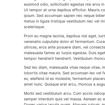
euismod odio, sollicitudin egestas nisi eros i
Ut tempor at urna dapibus efficitur. Mauris co
ipsum. Sed accumsan sapien nec neque bibendu
metus in ligula tristique vestibulum nec vel 
scelerisque.
Proin eu magna lacinia, dapibus nisl eget, lu
venenatis vulputate dolor et fermentum. Curab
ultrices, eros ante posuere diam, vel consecte
malesuada fames ac turpis egestas. Duis eget fr
tempor hendrerit hendrerit. Vestibulum rhon
Sed leo diam, malesuada vitae neque vitae, m
lobortis vitae mauris. Sed accumsan leo vel fel
ex, eleifend id ex molestie, fermentum placera
amet nunc. Quisque erat arcu, rhoncus a augue 
Morbi sed vestibulum arcu. Cum sociis natoqu
semper interdum quis vel massa. Aenean ac ex 
Donec varius iaculis quam. Aliquam rutrum, mi