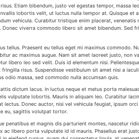
n risus. Etiam bibendum, justo vel egestas tempor, massa leo 
nvallis lobortis velit, ut luctus nulla tempor at. Quisque et
m vehicula. Curabitur tristique enim placerat, venenatis n
mi. Donec viverra commodo libero sit amet bibendum. Sed fri
ctus tellus. Praesent eu tellus eget mi maximus commodo. Nu
itur ac maximus augue. Nam sit amet laoreet justo, non vari
tur libero leo sed velit. Duis id elementum nisi. Pellentesqu
ingilla risus. Suspendisse vestibulum sit amet nisi a iaculis
cus odio massa, sed commodo nulla accumsan quis.
attis dictum lacus. In luctus neque et metus porta malesuad
is vulputate lobortis. Mauris in aliquam leo. Curabitur laci
t lectus. Donec auctor, nisi vel vehicula feugiat, ipsum orci
eu, sagittis volutpat tortor.
e penatibus et magnis dis parturient montes, nascetur rid
ac libero porta vulputate id id mauris. Phasellus erat justo
 in eleifend cursus, quam dui consectetur ligula, at venenat