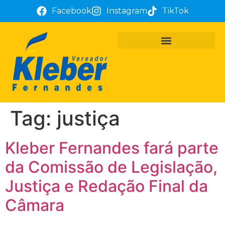
Facebook
Instagram
TikTok
PROJETOS E REQUERIMENTOS
ATUAÇÃO PARLAMENTAR
TÔ COM KLEBER FERNANDES
Tag:
justiça
Kleber Fernandes fará parte
da Comissão de Legislação,
Justiça e Redação Final da
Câmara